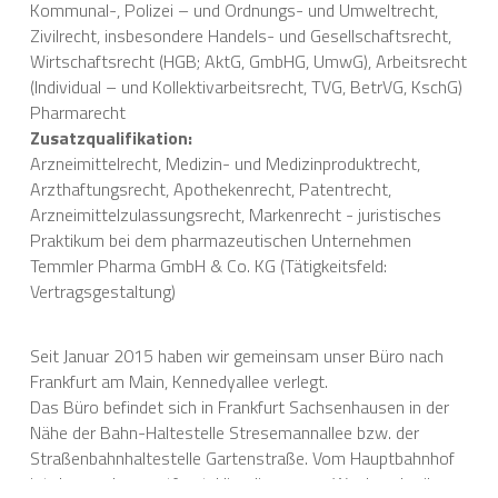
Kommunal-, Polizei – und Ordnungs- und Umweltrecht, 
Zivilrecht, insbesondere Handels- und Gesellschaftsrecht, 
Wirtschaftsrecht (HGB; AktG, GmbHG, UmwG), Arbeitsrecht 
(Individual – und Kollektivarbeitsrecht, TVG, BetrVG, KschG) 
Pharmarecht
Zusatzqualifikation: 
Arzneimittelrecht, Medizin- und Medizinproduktrecht, 
Arzthaftungsrecht, Apothekenrecht, Patentrecht, 
Arzneimittelzulassungsrecht, Markenrecht - juristisches 
Praktikum bei dem pharmazeutischen Unternehmen 
Temmler Pharma GmbH & Co. KG (Tätigkeitsfeld: 
Vertragsgestaltung)
Seit Januar 2015 haben wir gemeinsam unser Büro nach 
Frankfurt am Main, Kennedyallee verlegt.
Das Büro befindet sich in Frankfurt Sachsenhausen in der 
Nähe der Bahn-Haltestelle Stresemannallee bzw. der 
Straßenbahnhaltestelle Gartenstraße. Vom Hauptbahnhof 
ist das nur kurz entfernt: 
Hier die genaue Wegbeschreibung.