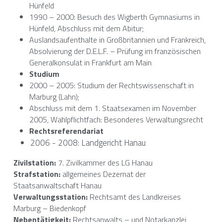
Hünfeld
1990 – 2000: Besuch des Wigberth Gymnasiums in 
Hünfeld, Abschluss mit dem Abitur;
Auslandsaufenthalte in Großbritannien und Frankreich, 
Absolvierung der D.E.L.F. – Prüfung im französischen 
Generalkonsulat in Frankfurt am Main
Studium
2000 – 2005: Studium der Rechtswissenschaft in 
Marburg (Lahn); 
Abschluss mit dem 1. Staatsexamen im November 
2005, Wahlpflichtfach: Besonderes Verwaltungsrecht
Rechtsreferendariat
2006 - 2008: Landgericht Hanau
Zivilstation:
 7. Zivilkammer des LG Hanau
Strafstation:
 allgemeines Dezernat der 
Staatsanwaltschaft Hanau
Verwaltungsstation:
 Rechtsamt des Landkreises 
Marburg – Biedenkopf
Nebentätigkeit:
 Rechtsanwalts – und Notarkanzlei 