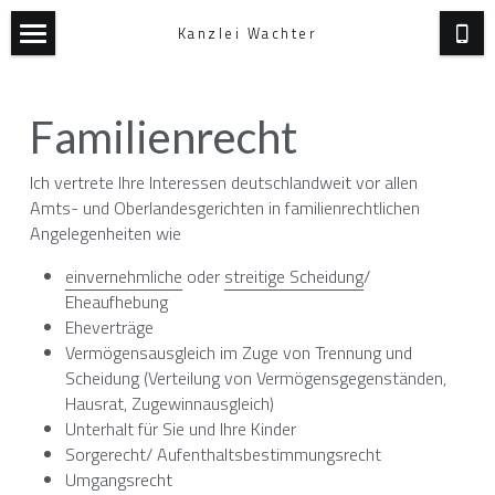
Kanzlei Wachter
Home
Familienrecht
Rechtsgebiete
News
Ich vertrete Ihre Interessen deutschlandweit vor allen 
Amts- und Oberlandesgerichten in familienrechtlichen 
Dokumente
Angelegenheiten wie
einvernehmliche
 oder 
streitige Scheidung
/ 
Kooperationen
Eheaufhebung
Eheverträge
Kontakt
Vermögensausgleich im Zuge von Trennung und 
Scheidung (Verteilung von Vermögensgegenständen, 
Anfahrt
Hausrat, Zugewinnausgleich)
Unterhalt für Sie und Ihre Kinder
Impressum
Sorgerecht/ Aufenthaltsbestimmungsrecht
Umgangsrecht